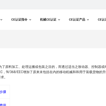
CE认证指令
机械CE认证
CE认证产品
CE认
了原料加工、处理运搬或包装之目的，而透过适当之致动器、控制器或
EC，9l/368/EEC增加了原来末包括在内的移动机械和和用于装载货物的
要求。
证步骤
证费用