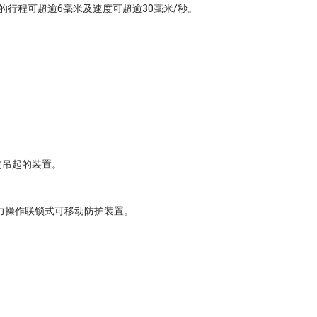
的行程可超逾6毫米及速度可超逾30毫米/秒。
物吊起的装置。
动力操作联锁式可移动防护装置。