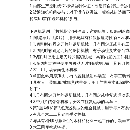
1.内部生产控制或CE标识自我认证：制造商自行进行合
2.被通知机构的参与：对于没有欧洲统一标准或制造商不
构或所谓的“通知机构”参与。
下列机器列于“机械指令”附件四，这意味着，如果制造
1.圆锯(单片或多片)，用于与具有相似物理特性的木
1.1.切割时有固定刀片的锯切机械，具有固定床或带有
1.2.切割时有固定刀片的锯切机械，有手动往复式锯台
1.3切割时使用固定刀片的锯切机械，具有内置的工件
1.4.在切割过程中使用可移动刀片的锯切机械，具有刀
2.木工用手动表面刨床机械.
3.单面敷料用厚薄机，有内置机械进料装置，有手工装料
4.具有人工装卸和/或卸货的带锯，用于与具有类似物
如下：
4.1.具有固定刀片的锯切机械，具有固定或往复式运动
4.2.带刀片的锯锯机械，安装在往复运动的马车上。
5.第1至4点和第7点所述类型的组合机械，用于与具有
6.有几个木工工具架的手动榫机.
7.与具有相似物理特性的木材和材料一起工作的手动垂
8.木工用便携式链锯。