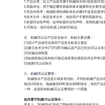
1.产品分类：定义产品是否属于机械指令和/或其他CE
2.风险评估：用于确定哪些风险和基本健康和安全要求
3.符合性程序：根据欧洲协调标准在步骤2中提及的需求
4.技术文件：制定技术文件，包括用户手册和风险评估
5.欧盟符合性声明：起草欧盟符合性声明，表明机械/设
6.CE标志：指示在机器上粘贴CE标志。
五、机械CE认证产品安全标示，标贴主要步骤：
(1)设计产品使符合相关产品安全标准之规定
(2)建立技术文件(TCF)(即为确认该产品已符合CE认
(3)实施品保制度
(4)由授权验证机构执行验证或签署自我宣告符合声明 
(5)贴附CE认证标示
六、
机械
CE认证费用
：
机械指令产品也是分很多类别的，不同的机械产品办理
电压LVD指令、电磁兼容EMC指令和MD指令，有的
一样，这是影响机械CE认证费用的一个因素。
如何遵守机械CE认证指令：
基本上，“机械指令”提供了两种进行合格评估的方法：