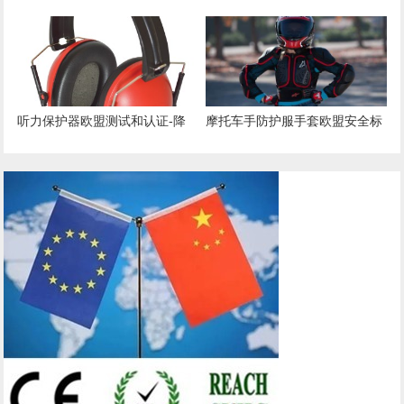
352标准介绍
13277标准
听力保护器欧盟测试和认证-降
摩托车手防护服手套欧盟安全标
噪耳塞
准