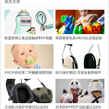
相关文章
欧盟就禁止食品接触材料中双酚
英国更新玩具UKCA认证指定标
A和其他双酚磋商
准一览表
PVC中的邻苯二甲酸酯增塑剂欧
听力保护测试-耳塞设备降噪声
盟美国管控要求
学测试
主动听力保护耳塞CE认证EN
武术防护PPE产品欧盟认证EN