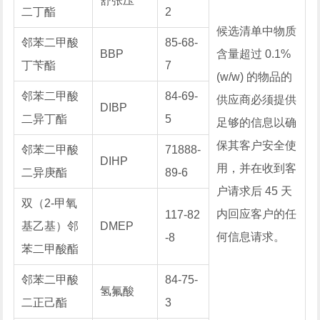
舒张压
二丁酯
2
候选清单中物质
邻苯二甲酸
85-68-
BBP
含量超过 0.1%
丁苄酯
7
(w/w) 的物品的
邻苯二甲酸
84-69-
供应商必须提供
DIBP
二异丁酯
5
足够的信息以确
保其客户安全使
邻苯二甲酸
71888-
DIHP
用，并在收到客
二异庚酯
89-6
户请求后 45 天
双（2-甲氧
内回应客户的任
117-82
基乙基）邻
DMEP
何信息请求。
-8
苯二甲酸酯
邻苯二甲酸
84-75-
氢氟酸
二正己酯
3