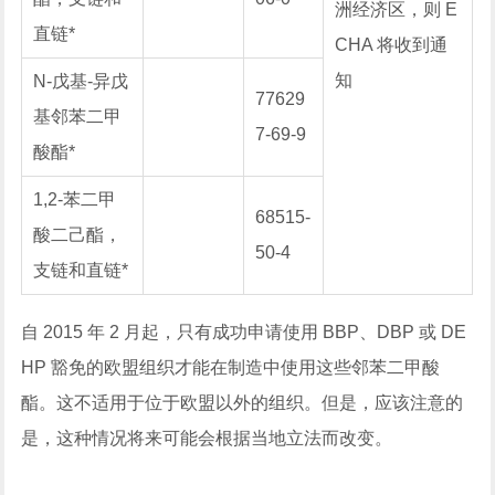
洲经济区，则 E
直链*
CHA 将收到通
知
N-戊基-异戊
77629
基邻苯二甲
7-69-9
酸酯*
1,2-苯二甲
68515-
酸二己酯，
50-4
支链和直链*
自 2015 年 2 月起，只有成功申请使用 BBP、DBP 或 DE
HP 豁免的欧盟组织才能在制造中使用这些邻苯二甲酸
酯。这不适用于位于欧盟以外的组织。但是，应该注意的
是，这种情况将来可能会根据当地立法而改变。