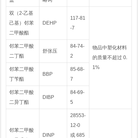
双（2-乙基
117-81
己基）邻苯
DEHP
-7
二甲酸酯
邻苯二甲酸
84-74-
物品中塑化材料
舒张压
二丁酯
2
的质量不超过 0.
1%
邻苯二甲酸
85-68-
BBP
丁苄酯
7
邻苯二甲酸
84-69-
DIBP
二异丁酯
5
28553-
12-0
邻苯二甲酸
DINP
或 685