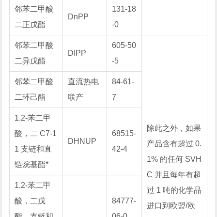
邻苯二甲酸
131-18
DnPP
二正戊酯
-0
邻苯二甲酸
605-50
DIPP
二异戊酯
-5
邻苯二甲酸
直流热电
84-61-
二环己酯
联产
7
1,2-苯二甲
除此之外，如果
酸，二 C7-1
68515-
DHNUP
产品含有超过 0.
1 支链和直
42-4
1% 的任何 SVH
链烷基酯*
C 并且每年有超
1,2-苯二甲
过 1 吨的化学品
酸，二戊
84777-
进口到欧盟/欧
酯，支链和
06-0