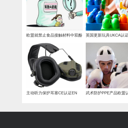
欧盟就禁止食品接触材料中双酚
英国更新玩具UKCA认
A和其他双酚磋商
准一览表
主动听力保护耳塞CE认证EN
武术防护PPE产品欧盟
352标准介绍
13277标准