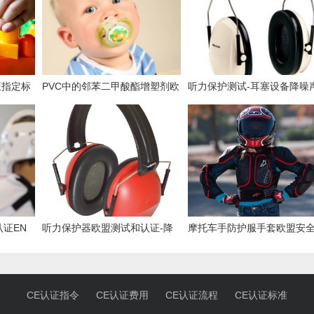
证指定标
PVC中的邻苯二甲酸酯增塑剂欧
听力保护测试-耳塞设备降噪
盟美国管控要求
学测试
认证EN
听力保护器欧盟测试和认证-降
摩托车手防护服手套欧盟安
噪耳塞
准
CE认证指令
CE认证费用
CE认证流程
CE认证标准