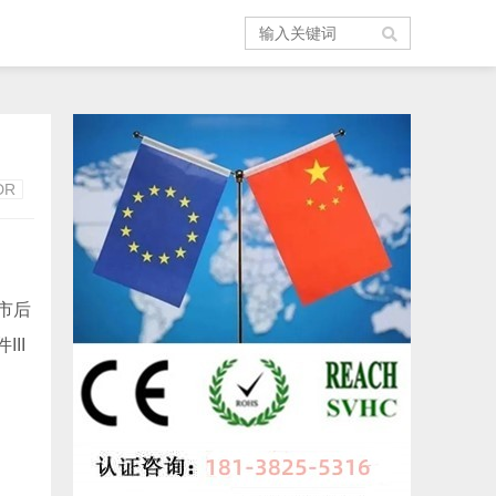
DR
市后
II