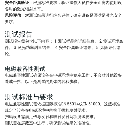
安全距离验证
：根据标准要求，验证操作人员在安全距离内使用设
备时的激光辐射水平。
风险评估
：对测试结果进行综合评估，确定设备是否满足激光安全
要求。
测试报告
测试报告需包含以下内容： 1. 测试样品的详细信息。 2. 测试环境条
件。 3. 激光功率测量结果。 4. 安全距离验证结果。 5. 风险评估结
论。
电磁兼容性测试
电磁兼容性测试确保设备在电磁环境中稳定工作，不会对其他设备
造成干扰。以下是测试的具体内容和步骤。
测试标准与要求
电磁兼容性测试需依据国际标准EN 55014或EN 61000。这些标准
规定了设备在电磁环境中的抗干扰和发射要求。
扫码设备需满足传导发射和辐射发射两项测试要求。
测试需在屏蔽室中进行，确保测试结果的准确性。