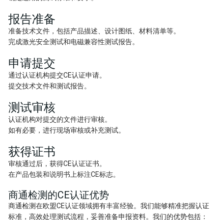
报告准备
准备技术文件，包括产品描述、设计图纸、材料清单等。
完成激光安全测试和电磁兼容性测试报告。
申请提交
通过认证机构提交CE认证申请。
提交技术文件和测试报告。
测试审核
认证机构对提交的文件进行审核。
如有必要，进行现场审核或补充测试。
获得证书
审核通过后，获得CE认证证书。
在产品包装和说明书上标注CE标志。
商通检测的CE认证优势
商通检测在欧盟CE认证领域拥有丰富经验。我们能够精准把握认证
标准，高效处理测试流程，妥善准备申报资料。我们的优势包括：