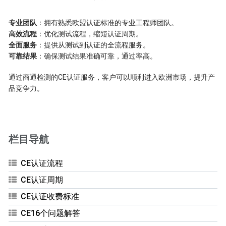
专业团队
：拥有熟悉欧盟认证标准的专业工程师团队。
高效流程
：优化测试流程，缩短认证周期。
全面服务
：提供从测试到认证的全流程服务。
可靠结果
：确保测试结果准确可靠，通过率高。
通过商通检测的CE认证服务，客户可以顺利进入欧洲市场，提升产
品竞争力。
栏目导航
CE认证流程
CE认证周期
CE认证收费标准
CE16个问题解答