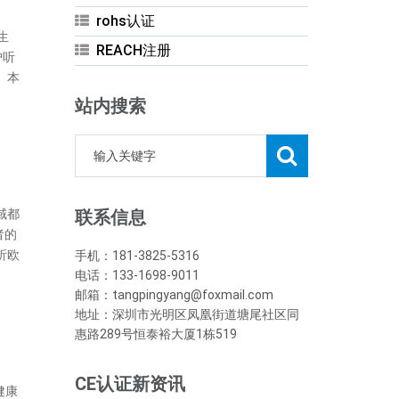
rohs认证
生
REACH注册
护听
。本
站内搜索
域都
联系信息
者的
析欧
手机：181-3825-5316
电话：133-1698-9011
邮箱：tangpingyang@foxmail.com
地址：深圳市光明区凤凰街道塘尾社区同
惠路289号恒泰裕大厦1栋519
CE认证新资讯
健康