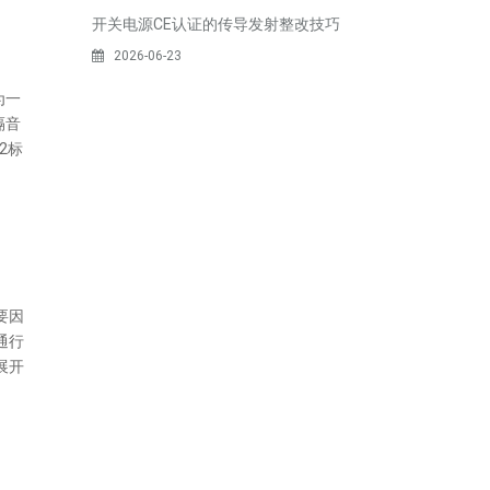
开关电源CE认证的传导发射整改技巧
2026-06-23
为一
隔音
2标
要因
通行
展开