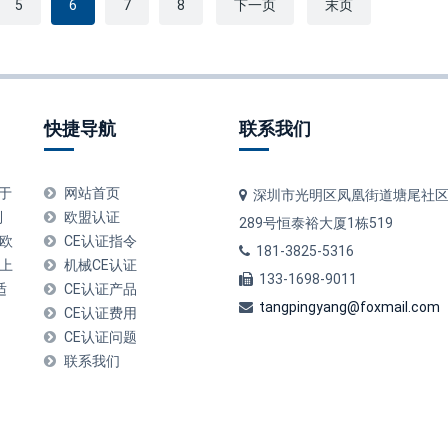
5
6
7
8
下一页
末页
快捷导航
联系我们
用于
网站首页
深圳市光明区凤凰街道塘尾社区
制
欧盟认证
289号恒泰裕大厦1栋519
合欧
CE认证指令
181-3825-5316
质上
机械CE认证
133-1698-9011
适
CE认证产品
tangpingyang@foxmail.com
CE认证费用
CE认证问题
联系我们