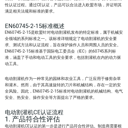
性认证过程。通过CE认证，产品可以合法进入欧盟市场，并证明其
满足相关法规和标准的要求。
EN60745-2-15标准概述
EN60745-2-15是欧盟针对电动割灌机发布的特定标准，属于机械安
全领域的系列标准之一。该标准详细规定了电动割灌机的安全要
求、测试方法和认证流程，旨在保护操作人员和周围人员的安全。
EN60745-2-15标准基于国际电工委员会（IEC）的60745系列标
准，涵盖了手动和电动工具的安全要求，包括割灌机在内的动力驱
动工具。
电动割灌机作为一种常见的园林和农业工具，广泛应用于修剪杂草
和灌木。然而，由于其高速旋转的刀片和机械结构，存在一定的安
全风险。因此，EN60745-2-15标准对电动割灌机的机械结构、电气
安全、热安全、操作安全等方面提出了严格的要求。
电动割灌机CE认证流程
1. 产品符合性评估
电动割灌机CE认证的第一步是进行产品符合性评估。制造商需要根