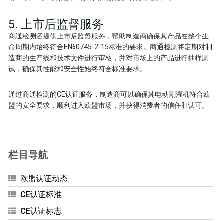
5. 上市后监督服务
商通检测还提供上市后监督服务，帮助制造商确保其产品在整个生
命周期内始终符合EN60745-2-15标准的要求。商通检测将定期对制
造商的生产线和技术文件进行审核，并对市场上的产品进行抽样测
试，确保其性能和安全性始终符合标准要求。
通过商通检测的CE认证服务，制造商可以确保其电动割灌机符合欧
盟的安全要求，顺利进入欧盟市场，并获得消费者的信任和认可。
栏目导航
欧盟认证动态
CE认证标准
CE认证标志